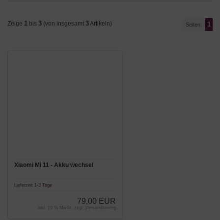
1
3
3
Zeige
bis
(von insgesamt
Artikeln)
1
Seiten:
Xiaomi Mi 11 - Akku wechsel
Lieferzeit
1-3 Tage
79,00 EUR
inkl. 19 % MwSt. zzgl.
Versandkosten