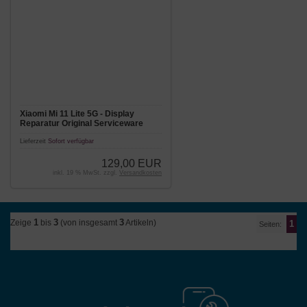
Xiaomi Mi 11 Lite 5G - Display
Reparatur Original Serviceware
Lieferzeit
Sofort verfügbar
129,00 EUR
inkl. 19 % MwSt. zzgl.
Versandkosten
1
3
3
Zeige
bis
(von insgesamt
Artikeln)
1
Seiten: