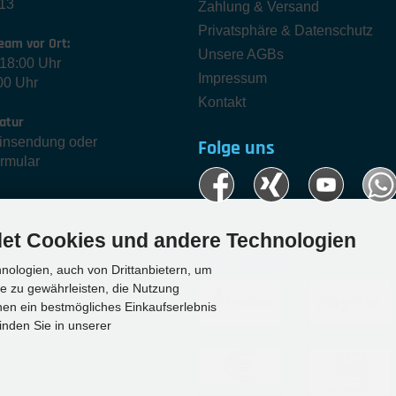
13
Zahlung & Versand
Privatsphäre & Datenschutz
eam vor Ort:
Unsere AGBs
-18:00 Uhr
Impressum
00 Uhr
Kontakt
atur
Einsendung oder
Folge uns
ormular
et Cookies und andere Technologien
Zahlungsarten
ologien, auch von Drittanbietern, um
te zu gewährleisten, die Nutzung
en ein bestmögliches Einkaufserlebnis
inden Sie in unserer