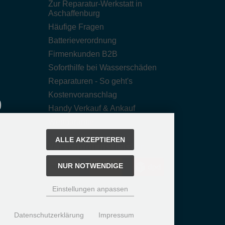
Zur Reparatur-Werkstatt in
Aschaffenburg
Häufige Fragen
Batterieverordnung
Firmenkunden B2B
Soforthilfe bei Wasserschäden
Reparaturen - So geht's
Kostenvoranschlag
Handy Verkauf & Ankauf
Wertgarantie
ALLE AKZEPTIEREN
Versanddienstleister
NUR NOTWENDIGE
Einstellungen anpassen
Datenschutzerklärung
Impressum