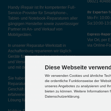
06021 40488
Handy iRepair ist Ihr kompetenter Full-
Ihr Experten-T
Service-Provider für Smartphone-,
Mo-Fr: 10:00
Tablet- und Notebook-Reparaturen aller
Sa:10:00-13:
gängigen Hersteller sowie zuverlässiger
Partner im An- und Verkauf von
Express-Repar
Mobilgeräten.
Vor Ort, per 
via Online-F
In unserer Reparatur-Werkstatt in
Aschaffenburg reparieren wir täglich
Geräte für Privatkunden, Unternehmen
und Versicherungen in kürzester Zeit
Diese Webseite verwend
und mit der bestmöglichen Qualität.
Wir verwenden Cookies und ähnliche Techn
Sie haben die Wahl: Egal ob über
die ordentliche Funktionsweise der Websi
Reparaturauftrag online oder direkt im
unseres Angebotes zu analysieren und Ihn
Geschäft in Aschaffenburg, unser
bieten zu können. Weitere Informationen f
erfahrenes Experten-Team findet eine
Datenschutzerklärung.
Lösung für Ihr Problem.
Nahbar. Freundlich. Garantiert.