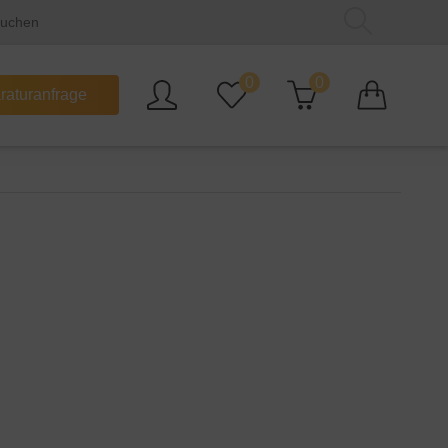
0
0
raturanfrage