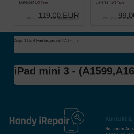
Lieferzeit
Lieferzeit
1-3 Tage
1-3 Tage
119,00 EUR
99,
Versandkosten
inkl. 19 % MwSt. zzgl.
inkl. 19 % MwSt. zzgl.
Zeige
1
bis
4
(von insgesamt
4
Artikeln)
iPad mini 3 - (A1599,A
Kontakt &
Nur einen Anru