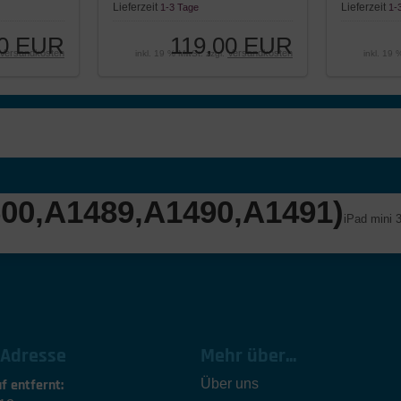
Lieferzeit
Lieferzeit
1-3 Tage
1-
00 EUR
119,00 EUR
Versandkosten
Versandkosten
inkl. 19 % MwSt. zzgl.
inkl. 19
1600,A1489,A1490,A1491)
iPad mini 
 Adresse
Mehr über...
f entfernt:
Über uns