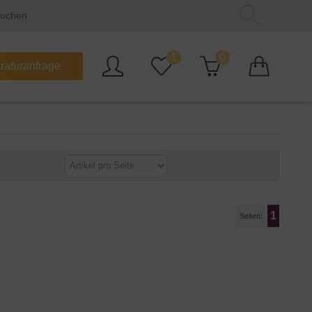
1
0
raturanfrage
1
Seiten: