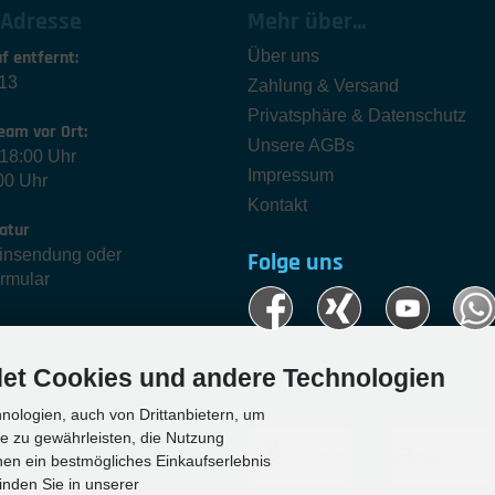
 Adresse
Mehr über...
f entfernt:
Über uns
13
Zahlung & Versand
Privatsphäre & Datenschutz
eam vor Ort:
Unsere AGBs
-18:00 Uhr
Impressum
00 Uhr
Kontakt
atur
Einsendung oder
Folge uns
ormular
et Cookies und andere Technologien
Zahlungsarten
ologien, auch von Drittanbietern, um
te zu gewährleisten, die Nutzung
en ein bestmögliches Einkaufserlebnis
inden Sie in unserer