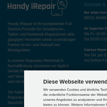
Kontakt &
Nur einen Anru
06021 40488
Handy iRepair ist Ihr kompetenter Full-
Ihr Experten-T
Service-Provider für Smartphone-,
Mo-Fr: 10:00
Tablet- und Notebook-Reparaturen aller
Sa:10:00-13:
gängigen Hersteller sowie zuverlässiger
Partner im An- und Verkauf von
Express-Repar
Mobilgeräten.
Vor Ort, per 
via Online-F
In unserer Reparatur-Werkstatt in
Aschaffenburg reparieren wir täglich
Geräte für Privatkunden, Unternehmen
und Versicherungen in kürzester Zeit
Diese Webseite verwend
und mit der bestmöglichen Qualität.
Wir verwenden Cookies und ähnliche Techn
Sie haben die Wahl: Egal ob über
die ordentliche Funktionsweise der Websi
Reparaturauftrag online oder direkt im
unseres Angebotes zu analysieren und Ihn
Geschäft in Aschaffenburg, unser
bieten zu können. Weitere Informationen f