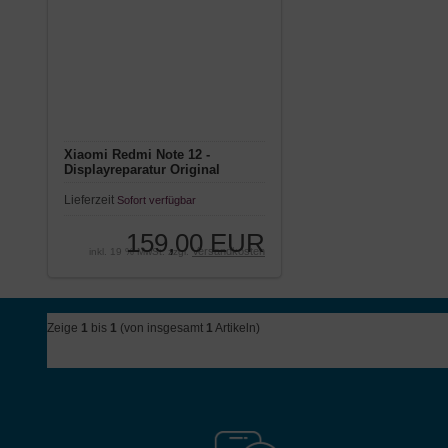
Xiaomi Redmi Note 12 -
Displayreparatur Original
Serviceware
Lieferzeit
Sofort verfügbar
159,00 EUR
Versandkosten
inkl. 19 % MwSt. zzgl.
Zeige
1
bis
1
(von insgesamt
1
Artikeln)