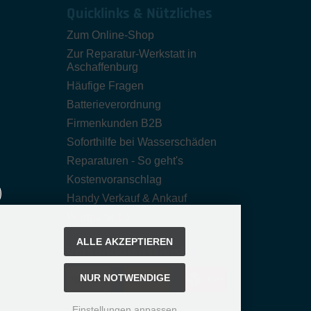
Quicklinks & Nützliches
Zum Online-Shop
Zur Reparatur-Werkstatt in
Aschaffenburg
Häufige Fragen
Batterieverordnung
Firmenkunden B2B
Soforthilfe bei Wasserschäden
Reparaturen - So geht's
Kostenvoranschlag
Handy Verkauf & Ankauf
Wertgarantie
ALLE AKZEPTIEREN
Versanddienstleister
NUR NOTWENDIGE
Einstellungen anpassen