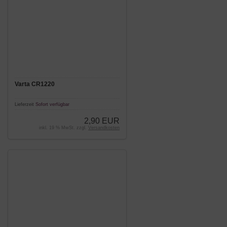
Varta CR1220
Lieferzeit
Sofort verfügbar
2,90 EUR
inkl. 19 % MwSt. zzgl.
Versandkosten