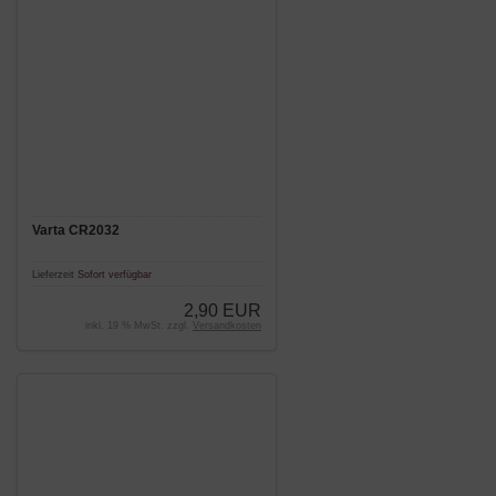
Varta CR2032
Lieferzeit
Sofort verfügbar
2,90 EUR
inkl. 19 % MwSt. zzgl.
Versandkosten