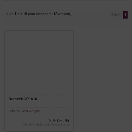
1
18
18
Zeige
bis
(von insgesamt
Artikeln)
1
Seiten:
Duracell CR1616
Lieferzeit
Sofort verfügbar
2,90 EUR
inkl. 19 % MwSt. zzgl.
Versandkosten