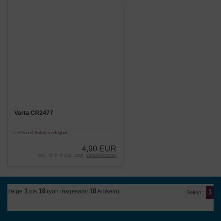
Varta CR2477
Lieferzeit
Sofort verfügbar
4,90 EUR
inkl. 19 % MwSt. zzgl.
Versandkosten
1
18
18
Zeige
bis
(von insgesamt
Artikeln)
1
Seiten: