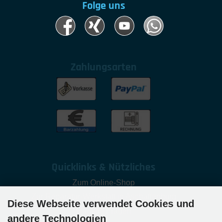
Folge uns
Zahlungsarten
Quicklinks & Nützliches
Zum Online-Shop
Zur Reparatur-Werkstatt in Aschaffenburg
Diese Webseite verwendet Cookies und
Häufige Fragen
andere Technologien