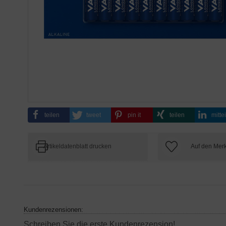
teilen
tweet
pin it
teilen
mitte
Artikeldatenblatt drucken
Kundenrezensionen:
Schreiben Sie die erste Kundenrezension!