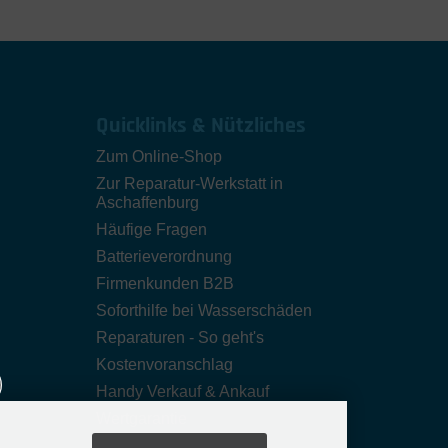
Quicklinks & Nützliches
Zum Online-Shop
Zur Reparatur-Werkstatt in
Aschaffenburg
Häufige Fragen
Batterieverordnung
Firmenkunden B2B
Soforthilfe bei Wasserschäden
Reparaturen - So geht's
Kostenvoranschlag
Handy Verkauf & Ankauf
Wertgarantie