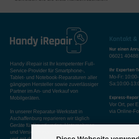
Kontakt &
Nur einen Anru
06021 40488
Handy iRepair ist Ihr kompetenter Full-
Ihr Experten-T
Service-Provider für Smartphone-,
Mo-Fr: 10:00
Tablet- und Notebook-Reparaturen aller
Sa:10:00-13:
gängigen Hersteller sowie zuverlässiger
Partner im An- und Verkauf von
Express-Repar
Mobilgeräten.
Vor Ort, per 
via Online-F
In unserer Reparatur-Werkstatt in
Aschaffenburg reparieren wir täglich
Geräte für Privatkunden, Unternehmen
und Versicherungen in kürzester Zeit
und mit der bestmöglichen Qualität.