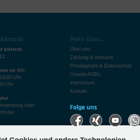
 Adresse
Mehr über...
f entfernt:
Über uns
13
Zahlung & Versand
Privatsphäre & Datenschutz
eam vor Ort:
Unsere AGBs
-18:00 Uhr
Impressum
00 Uhr
Kontakt
atur
Einsendung oder
Folge uns
ormular